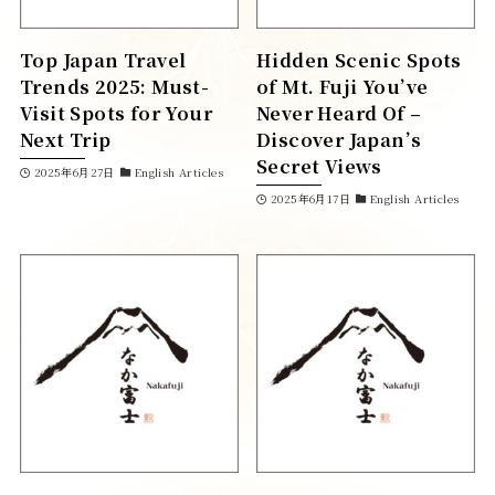
客室紹介
Top Japan Travel
Hidden Scenic Spots
Trends 2025: Must-
of Mt. Fuji You’ve
Visit Spots for Your
Never Heard Of –
Next Trip
Discover Japan’s
Secret Views
2025年6月27日
English Articles
ブルックリン
伊吹
2025年6月17日
English Articles
-Brooklyn-
-ibuki-
雪柳
-yukiyanagi-