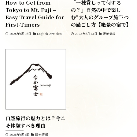
How to Get from
「一棟貸しって何する
Tokyo to Mt. Fuji –
の？」自然の中で楽し
Easy Travel Guide for
む“大人のグループ旅”7つ
First-Timers
の過ごし方【絶景の宿で】
2025年6月16日
English Articles
2025年6月13日
観光情報
宿泊予約
客室紹介
施設の楽しみ方
施設販売
周辺店舗情報紹介
周辺観光紹介
アクセス
よくある質問
自然旅行の魅力とは？今こ
そ体験すべき理由
お知らせ
おすすめ飲食店
2025年6月6日
観光情報