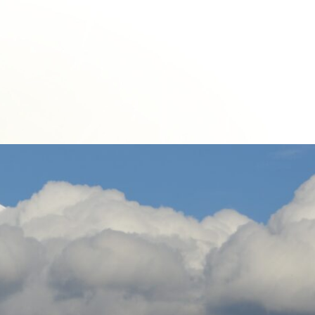
雪柳
-yukiyanagi-