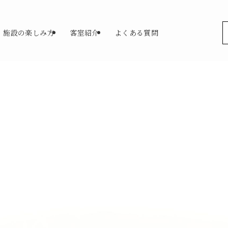
施設の楽しみ方
客室紹介
よくある質問
なか富士 一棟貸し｜富士宮
Instagram
X
Japanese
▼
客室紹介