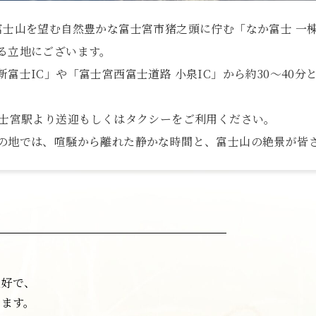
客室紹介
富士山を望む自然豊かな富士宮市猪之頭に佇む「なか富士 一
る立地にございます。
周辺店舗情報紹介
富士IC」や「富士宮西富士道路 小泉IC」から約30〜40
よくある質問
富士宮駅より送迎もしくはタクシーをご利用ください。
の地では、喧騒から離れた静かな時間と、富士山の絶景が皆
宿泊約款・特定商取引法に基づく表示
良好で、
けます。