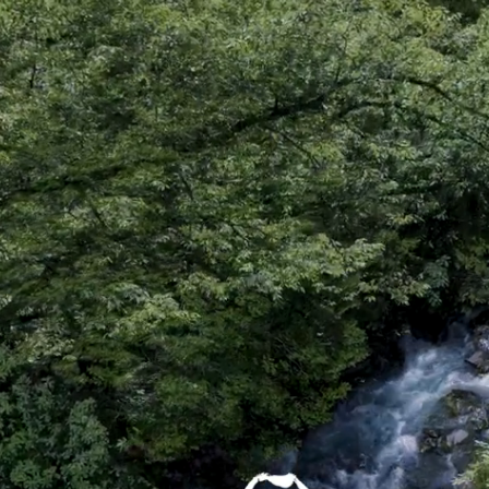
なか富士 一棟貸し｜富士宮
Japanese
▼
Instagram
X