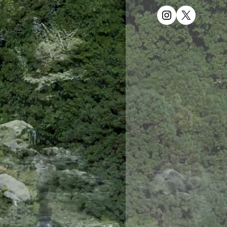
Instagram
X
雪柳
-yukiyanagi-