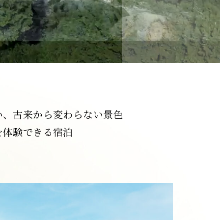
施設の楽しみ方
周辺観光紹介
お知らせ
い、古来から変わらない景色
お問い合わせ
を体験できる宿泊