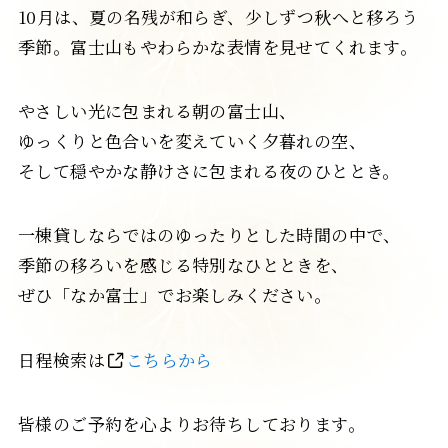
客室紹介
10月は、夏の名残が和らぎ、少しずつ秋へと移ろう
季節。富士山もやわらかな表情を見せてくれます。
やさしい光に包まれる朝の富士山、
ゆっくりと色合いを変えていく夕暮れの空、
そして穏やかな静けさに包まれる夜のひととき。
ブルックリン
伊吹
-Brooklyn-
-ibuki-
一棟貸しならではのゆったりとした時間の中で、
季節の移ろいを感じる特別なひとときを、
ぜひ「なか富士」でお楽しみください。
日程検索は
こちらから
雪柳
-yukiyanagi-
皆様のご予約を心よりお待ちしております。