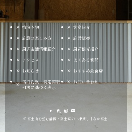
宿泊予約
客室紹介
施設の楽しみ方
施設販売
周辺店舗情報紹介
周辺観光紹介
アクセス
よくある質問
お知らせ
おすすめ飲食店
宿泊約款・特定商取
お問い合わせ
引法に基づく表示
©
富士山を望む静岡・富士宮の一棟貸し｜なか富士.